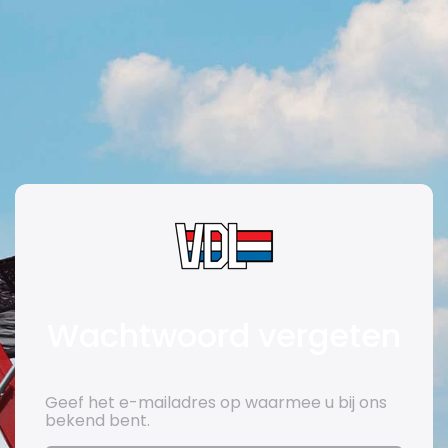
Wachtwoord vergeten
Geef het e-mailadres op waarmee u bij ons
bekend bent.